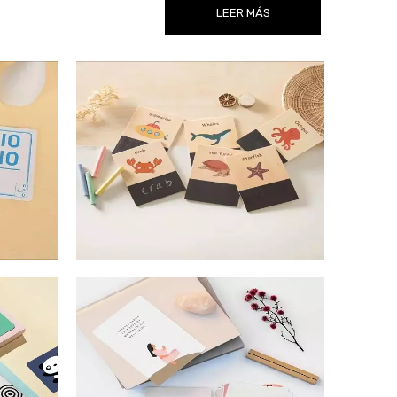
LEER MÁS
icas
Tarjetas de animales
aje
Tarjetas de meditación