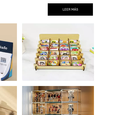
LEER MÁS
n de
Soporte de exhibición de
pegatinas
n de
Soporte de exhibición