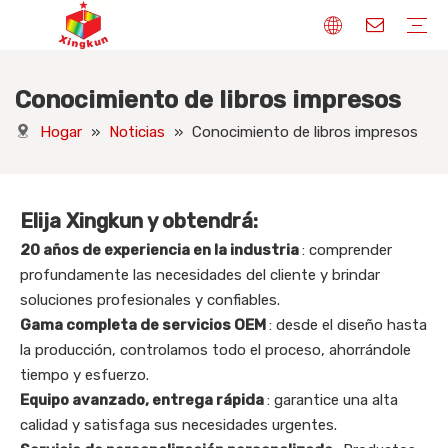
Conocimiento de libros impresos
Soportes de exhibición
Cajas de embalaje
Naipes
Libros impresos
Bolsas de tela
Pegatinas y etiquetas
Rompecabezas
Etiquetas colgantes
Placas de identificación
Insignias
Fabricante de soportes de exhibición
Fabricante de cajas de embalaje
Fabricante de naipes
Impresión de libros
Fabricante de bolsas de papel
Fabricante de pegatinas
Fabricante de rompecabezas personalizados
Etiquetas colgantes de diseño
Embalaje personalizado
Etiquetas personalizadas
Conocimiento de soportes de exhibición
Conocimiento de cajas de embalaje
Conocimiento de naipes
Conocimiento de libros impresos
Bolsas de tela Conocimiento
Conocimiento de pegatinas y etiquetas
Conocimiento de los rompecabezas
Conocimiento de etiquetas colgantes
Conocimiento de las placas de identificación
Insignias Conocimiento
Hogar
»
Noticias
»
Conocimiento de libros impresos
Elija Xingkun y obtendrá:
20 años de experiencia en la industria
: comprender
profundamente las necesidades del cliente y brindar
soluciones profesionales y confiables.
Gama completa de servicios OEM
: desde el diseño hasta
la producción, controlamos todo el proceso, ahorrándole
tiempo y esfuerzo.
Equipo avanzado, entrega rápida
: garantice una alta
calidad y satisfaga sus necesidades urgentes.