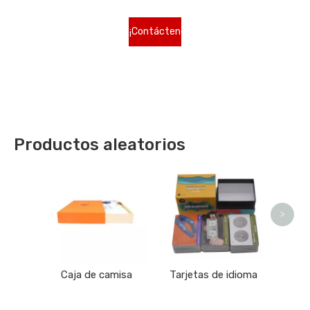
¡Contáctenos
para más
tipos!
Productos aleatorios
Carta
>
Caja de camisa
Tarjetas de idioma