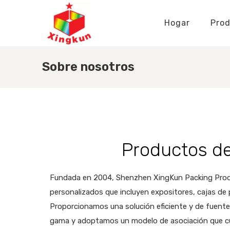
Hogar
Pro
Soportes de exhibición
Placas de identificación
Fabricante de soportes de exhibición
Fabricante de bolsas de papel
Embalaje personalizado
Conocimiento de soportes de exhibición
Bolsas de tela Conocimiento
Conocimiento de las placas de identificación
Sobre nosotros
Productos de
Fundada en 2004, Shenzhen XingKun Packing Produc
personalizados que incluyen expositores, cajas de p
Proporcionamos una solución eficiente y de fuente 
gama y adoptamos un modelo de asociación que cult