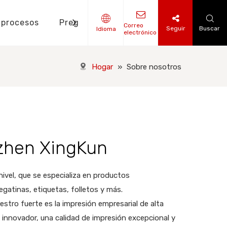
 procesos
Preguntas frecuentes
Noticias
Correo
Seguir
Buscar
Idioma
electrónico
tes de diseño
o de libros impresos
nto de etiquetas colgantes
Hogar
»
Sobre nosotros
nzhen XingKun
vel, que se especializa en productos
egatinas, etiquetas, folletos y más.
stro fuerte es la impresión empresarial de alta
innovador, una calidad de impresión excepcional y