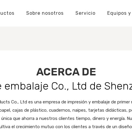
ductos
Sobre nosotros
Servicio
Equipos y
Fabricante de cajas de embalaje
Fabricante de pegatinas
Etiquetas personalizadas
Conocimiento de cajas de embalaje
Conocimiento de pegatinas y etiquetas
Insignias Conocimiento
Fabricante de rompecabezas personalizados
Conocimiento de naipes
Conocimiento de los rompecabezas
Etiquetas colgan
Conocimient
Conocimie
ACERCA DE
 embalaje Co., Ltd de She
ts Co., Ltd es una empresa de impresión y embalaje de primer ni
apel, cajas de plástico, cuadernos, naipes, tarjetas didácticas, p
única que ahorra a nuestros clientes tiempo, dinero y energía. Nue
iva el crecimiento mutuo con los clientes a través de un diseño 