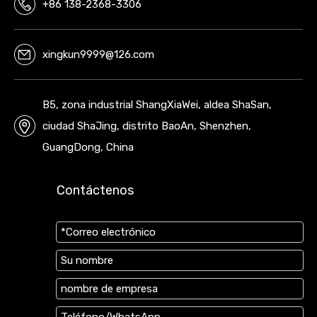
+86 138-2368-3306
xingkun9999@126.com
B5, zona industrial ShangXiaWei, aldea ShaSan,
ciudad ShaJing, distrito BaoAn, Shenzhen,
GuangDong, China
Contáctenos