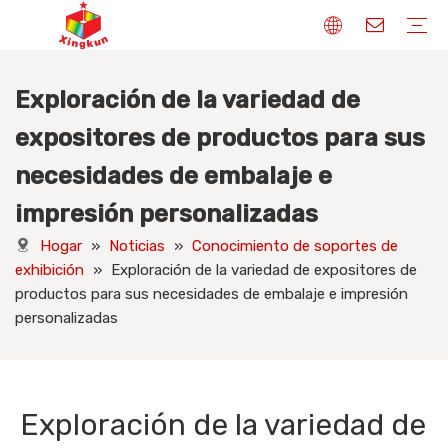
Exploración de la variedad de
Soportes de exhibición
Cajas de embalaje
Naipes
Libros impresos
Bolsas de tela
Pegatinas y etiquetas
Rompecabezas
Etiquetas colgantes
Placas de identificación
Insignias
Fabricante de soportes de exhibición
Fabricante de cajas de embalaje
Fabricante de naipes
Impresión de libros
Fabricante de bolsas de papel
Fabricante de pegatinas
Fabricante de rompecabezas personalizados
Etiquetas colgantes de diseño
Embalaje personalizado
Etiquetas personalizadas
Conocimiento de soportes de exhibición
Conocimiento de cajas de embalaje
Conocimiento de naipes
Conocimiento de libros impresos
Bolsas de tela Conocimiento
Conocimiento de pegatinas y etiquetas
Conocimiento de los rompecabezas
Conocimiento de etiquetas colgantes
Conocimiento de las placas de identificación
Insignias Conocimiento
expositores de productos para sus
necesidades de embalaje e
impresión personalizadas
Hogar
»
Noticias
»
Conocimiento de soportes de
exhibición
»
Exploración de la variedad de expositores de
productos para sus necesidades de embalaje e impresión
personalizadas
Exploración de la variedad de