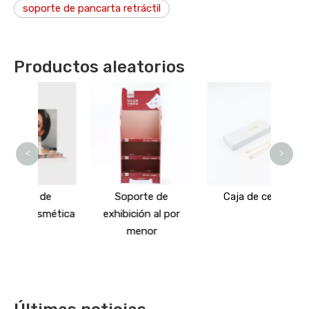
soporte de pancarta retráctil
Productos aleatorios
C
<
>
de
Soporte de
Caja de cerillas
smética
exhibición al por
menor