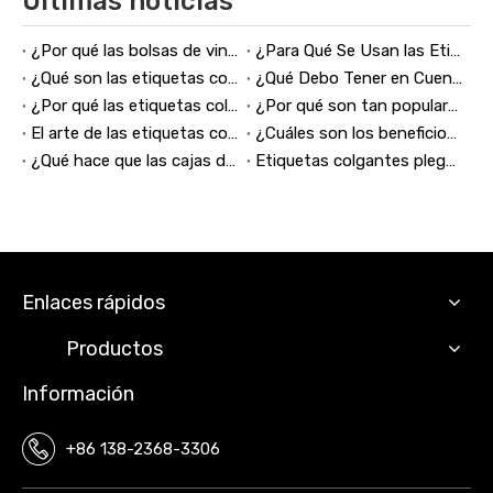
Últimas noticias
¿Por qué las bolsas de vino se están convirtiendo en un accesorio esencial para los amantes del vino?
¿Para Qué Se Usan las Etiquetas Colgantes?
¿Qué son las etiquetas colgantes para joyería y por qué son esenciales para su marca?
¿Qué Debo Tener en Cuenta al Personalizar Cartas de Juego?
¿Por qué las etiquetas colgantes ovaladas personalizadas pueden mejorar la imagen de su marca?
¿Por qué son tan populares las lindas pegatinas de dinosaurios?
El arte de las etiquetas colgantes con esquinas redondeadas en el marketing
¿Cuáles son los beneficios de utilizar expositores de carteles para su negocio?
¿Qué hace que las cajas de embalaje minoristas sean esenciales para el éxito empresarial moderno?
Etiquetas colgantes plegables: un elemento esencial en la creación de marca y el marketing
Enlaces rápidos
Productos
Información
+86 138-2368-3306