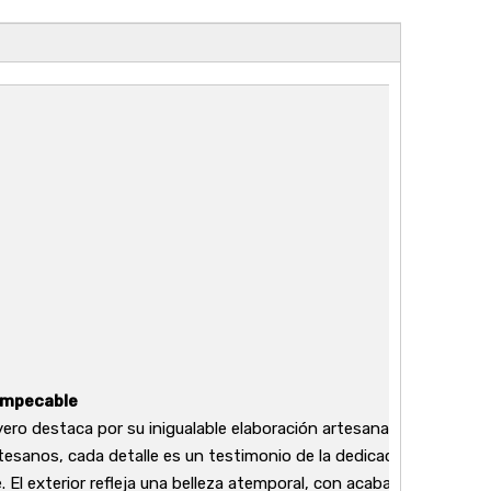
impecable
ero destaca por su inigualable elaboración artesanal. Meticulos
tesanos, cada detalle es un testimonio de la dedicación que pon
e. El exterior refleja una belleza atemporal, con acabados aplica