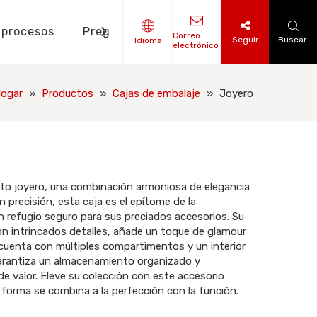
 procesos
Preguntas frecuentes
Noticias
Correo
Seguir
Buscar
Idioma
electrónico
tes de diseño
o de libros impresos
nto de etiquetas colgantes
ogar
»
Productos
»
Cajas de embalaje
»
Joyero
to joyero, una combinación armoniosa de elegancia
n precisión, esta caja es el epítome de la
n refugio seguro para sus preciados accesorios. Su
n intrincados detalles, añade un toque de glamour
o cuenta con múltiples compartimentos y un interior
 garantiza un almacenamiento organizado y
e valor. Eleve su colección con este accesorio
 forma se combina a la perfección con la función.