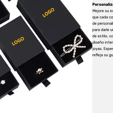
Personaliz
Mejore su e
que cada co
de personal
para darle 
de estilo, c
diseño inte
joyas. Expe
refleja su g