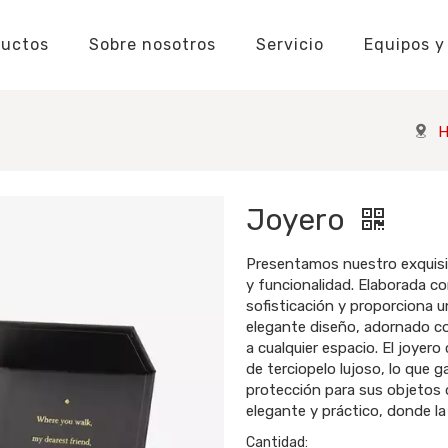
ductos
Sobre nosotros
Servicio
Equipos y
Fabricante de cajas de embalaje
Fabricante de pegatinas
Etiquetas personalizadas
Conocimiento de cajas de embalaje
Conocimiento de pegatinas y etiquetas
Insignias Conocimiento
Fabricante de rompecabezas personalizados
Conocimiento de naipes
Conocimiento de los rompecabezas
Etiquetas colgan
Conocimient
Conocimie
H
Joyero
Presentamos nuestro exquisi
y funcionalidad. Elaborada co
sofisticación y proporciona u
elegante diseño, adornado co
a cualquier espacio. El joyer
de terciopelo lujoso, lo que
protección para sus objetos d
elegante y práctico, donde la
Cantidad: