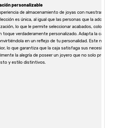
ación personalizable
xperiencia de almacenamiento de joyas con nuestras opciones p
lección es única, al igual que las personas que la adornan. Nuest
ización, lo que le permite seleccionar acabados, colores e inclu
un toque verdaderamente personalizado. Adapta la caja para que s
onvirtiéndola en un reflejo de tu personalidad. Este nivel de perso
rior, lo que garantiza que la caja satisfaga sus necesidades espe
rimente la alegría de poseer un joyero que no solo protege sus t
usto y estilo distintivos.