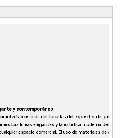
gante y contemporáneo
características más destacadas del expositor de gafas de sol es 
eo. Las líneas elegantes y la estética moderna del stand lo conv
cualquier espacio comercial. El uso de materiales de alta calidad ga