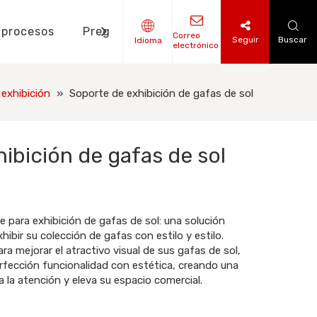
 procesos
Preguntas frecuentes
Noticias
Correo
Seguir
Buscar
Idioma
electrónico
tes de diseño
o de libros impresos
nto de etiquetas colgantes
exhibición
»
Soporte de exhibición de gafas de sol
ibición de gafas de sol
para exhibición de gafas de sol: una solución
hibir su colección de gafas con estilo y estilo.
 mejorar el atractivo visual de sus gafas de sol,
rfección funcionalidad con estética, creando una
a la atención y eleva su espacio comercial.