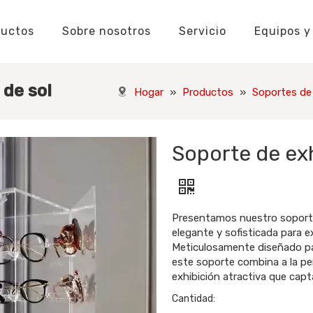
ductos
Sobre nosotros
Servicio
Equipos y
Fabricante de cajas de embalaje
Fabricante de pegatinas
Etiquetas personalizadas
Conocimiento de cajas de embalaje
Conocimiento de pegatinas y etiquetas
Insignias Conocimiento
Fabricante de rompecabezas personalizados
Conocimiento de naipes
Conocimiento de los rompecabezas
Etiquetas colgan
Conocimient
Conocimie
 de sol
Hogar
»
Productos
»
Soportes de 
Soporte de exh
Presentamos nuestro soporte 
elegante y sofisticada para ex
Meticulosamente diseñado para
este soporte combina a la pe
exhibición atractiva que capt
Cantidad: