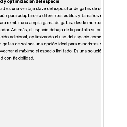
ad y optimización del espacio
dad es una ventaja clave del expositor de gafas de sol. Su diseño
ción para adaptarse a diferentes estilos y tamaños de gafas de s
para exhibir una amplia gama de gafas, desde monturas de gran 
iador. Además, el espacio debajo de la pantalla se puede utilizar
ción adicional, optimizando el uso del espacio comercial. Esta ad
e gafas de sol sea una opción ideal para minoristas con inventar
vechar al máximo el espacio limitado. Es una solución que combin
d con flexibilidad.