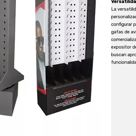
Versatilid
La versatili
personaliza
configurar 
gafas de av
comercializa
expositor d
buscan apro
funcionalida